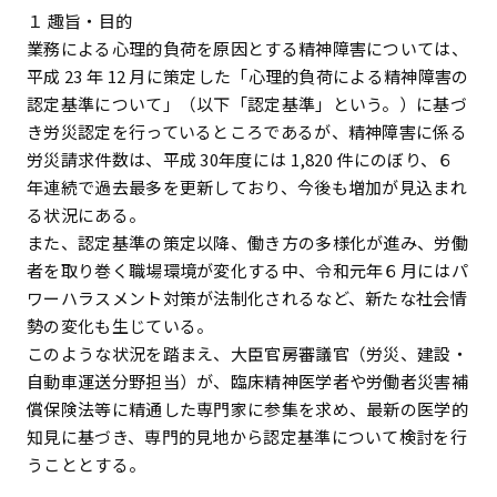
１ 趣旨・目的
業務による心理的負荷を原因とする精神障害については、
平成 23 年 12 月に策定した「心理的負荷による精神障害の
認定基準について」（以下「認定基準」という。）に基づ
き労災認定を行っているところであるが、精神障害に係る
労災請求件数は、平成 30年度には 1,820 件にのぼり、６
年連続で過去最多を更新しており、今後も増加が見込まれ
る状況にある。
また、認定基準の策定以降、働き方の多様化が進み、労働
者を取り巻く職場環境が変化する中、令和元年６月にはパ
ワーハラスメント対策が法制化されるなど、新たな社会情
勢の変化も生じている。
このような状況を踏まえ、大臣官房審議官（労災、建設・
自動車運送分野担当）が、臨床精神医学者や労働者災害補
償保険法等に精通した専門家に参集を求め、最新の医学的
知見に基づき、専門的見地から認定基準について検討を行
うこととする。