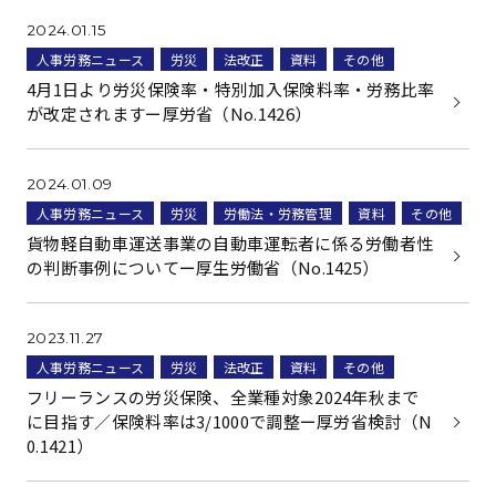
2024.01.15
人事労務ニュース
労災
法改正
資料
その他
4月1日より労災保険率・特別加入保険料率・労務比率
が改定されますー厚労省（No.1426）
2024.01.09
人事労務ニュース
労災
労働法・労務管理
資料
その他
貨物軽自動車運送事業の自動車運転者に係る労働者性
の判断事例についてー厚生労働省（No.1425）
2023.11.27
人事労務ニュース
労災
法改正
資料
その他
フリーランスの労災保険、全業種対象2024年秋まで
に目指す／保険料率は3/1000で調整ー厚労省検討（N
0.1421）