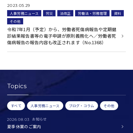
2023.05.29
人事労務ニュース
労災
法改正
労働法・労務管理
資料
その他
令和7年1月（予定）から、労働者死傷病報告や定期健
診結果報告書等の電子申請が原則義務化へ／労働者死
傷病報告の報告内容も改正されます（No.1368）
Topics
すべて
人事労務ニュース
ブログ・コラム
その他
お知らせ
2026.08.03
夏季休業のご案内