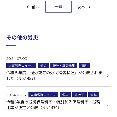
一覧
前へ
次へ
その他の労災
2024.07.03
人事労務ニュース
労災
統計・調査結果
資料
令和５年度「過労死等の労災補償状況」が公表されま
した（No.1457）
人事労務ニュース
労災
法改正
資料
2024.02.13
令和6年度の労災保険料率・特別加入保険料率・労務
比率が決定／公表（No.1430）