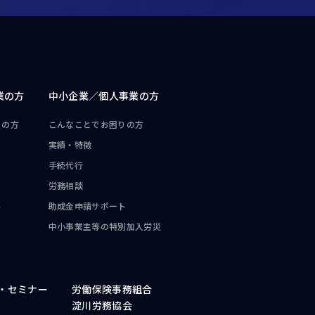
業の方
中小企業／
個人事業の方
りの方
こんなことで
お困りの方
実績・特徴
手続代行
労務相談
ト
助成金申請サポート
中小事業主等の
特別加入労災
・
セミナー
労働保険事務組合
淀川労務協会