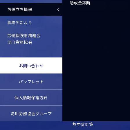
助成金診断
ブログ・コラム
その他
お役立ち情報
お知らせ
2026.08.03
事務所だより
夏季休業のご案内
労働保険事務組合
セミナー情報
2026.07.21
淀川労務協会
【大阪・梅田 対面セミナー】
淀川労務協会×三菱総研Ｄ
セミナー情報
2026.06.16
お問い合わせ
2026年7月16日 第94回 経
営＆人事労務セミナー
パンフレット
2026.08.05
事務所通信バックナンバー
個人情報保護方針
事務所通信【2026年7月】
淀川労務協会グループ
スタッフブログ
2026.08.05
熱中症対策