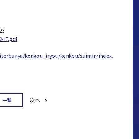
23
247.pdf
uite/bunya/kenkou_iryou/kenkou/suimin/index.
次へ
一覧