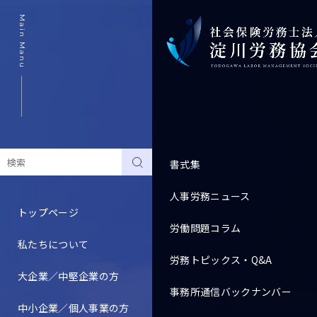
Main Manu
書式集
人事労務ニュース
トップページ
労働問題コラム
私たちについて
Topics
労務トピックス・Q&A
大企業／中堅企業の方
事務所通信バックナンバー
すべて
人事労務ニュース
中小企業／個人事業の方