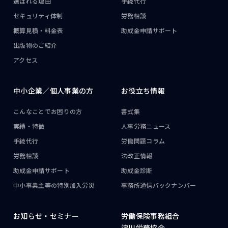
選ばれる理由
手続代行
セキュリティ体制
労務相談
概算見積・料金表
助成金申請サポート
出版物のご紹介
アクセス
中小企業／
個人事業の方
お役立ち情報
こんなことで
お困りの方
書式集
実績・特徴
人事労務ニュース
手続代行
労働問題コラム
労務相談
法改正情報
助成金申請サポート
助成金診断
中小事業主等の
特別加入労災
事務所通信
バックナンバー
お知らせ・
セミナー
労働保険事務組合
淀川労務協会