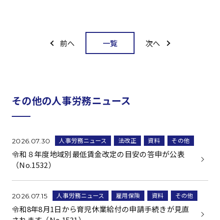
一覧
前へ
次へ
その他の人事労務ニュース
人事労務ニュース
法改正
資料
その他
2026.07.30
令和８年度地域別最低賃金改定の目安の答申が公表
（No.1532）
人事労務ニュース
雇用保険
資料
その他
2026.07.15
令和8年8月1日から育児休業給付の申請手続きが見直
されます（No.1531）