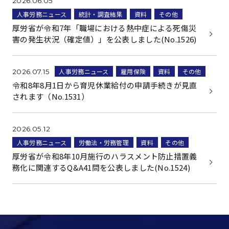
2026.06.05
人事労務ニュース
統計・調査結果
資料
その他
厚労省が令和7年「職場における熱中症による死傷災
害の発生状況（確定値）」を公表しました(No.1526)
人事労務ニュース
雇用保険
資料
その他
2026.07.15
令和8年8月1日から育児休業給付の申請手続きが見直
されます（No.1531）
2026.05.12
人事労務ニュース
労働法・労務管理
資料
その他
厚労省が令和8年10月施行のハラスメント防止措置義
務化に関連するQ&A41問を公表しました(No.1524)