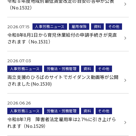
令和８年度地域別最低賃金改定の目安の答申が公表
（No.1532）
人事労務ニュース
雇用保険
資料
その他
2026.07.15
令和8年8月1日から育児休業給付の申請手続きが見直
されます（No.1531）
2026.07.03
人事労務ニュース
労働法・労務管理
資料
その他
両立支援のひろばのサイトでガイダンス動画等が公開
されました(No.1530)
2026.06.26
人事労務ニュース
労働法・労務管理
資料
その他
令和8年7月 障害者法定雇用率は2.7％に引き上げら
れます（No.1529）