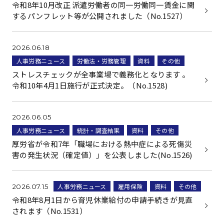
令和8年10月改正 派遣労働者の同一労働同一賃金に関
するパンフレット等が公開されました（No.1527）
2026.06.18
人事労務ニュース
労働法・労務管理
資料
その他
ストレスチェックが全事業場で義務化となります 。
令和10年4月1日施行が正式決定。（No.1528)
2026.06.05
人事労務ニュース
統計・調査結果
資料
その他
厚労省が令和7年「職場における熱中症による死傷災
害の発生状況（確定値）」を公表しました(No.1526)
人事労務ニュース
雇用保険
資料
その他
2026.07.15
令和8年8月1日から育児休業給付の申請手続きが見直
されます（No.1531）