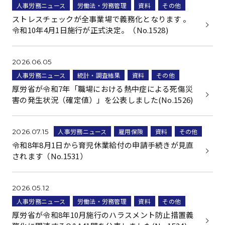
人事労務ニュース
労働法・労務管理
資料
その他
ストレスチェックが全事業場で義務化となります 。
令和10年4月1日施行が正式決定。（No.1528)
2026.06.05
人事労務ニュース
統計・調査結果
資料
その他
厚労省が令和7年「職場における熱中症による死傷災
害の発生状況（確定値）」を公表しました(No.1526)
人事労務ニュース
雇用保険
資料
その他
2026.07.15
令和8年8月1日から育児休業給付の申請手続きが見直
されます（No.1531）
2026.05.12
人事労務ニュース
労働法・労務管理
資料
その他
厚労省が令和8年10月施行のハラスメント防止措置義