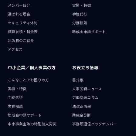
メンバー紹介
実績・特徴
選ばれる理由
手続代行
セキュリティ体制
労務相談
概算見積・料金表
助成金申請サポート
出版物のご紹介
アクセス
中小企業／
個人事業の方
お役立ち情報
こんなことで
お困りの方
書式集
実績・特徴
人事労務ニュース
手続代行
労働問題コラム
労務相談
法改正情報
助成金申請サポート
助成金診断
中小事業主等の
特別加入労災
事務所通信
バックナンバー