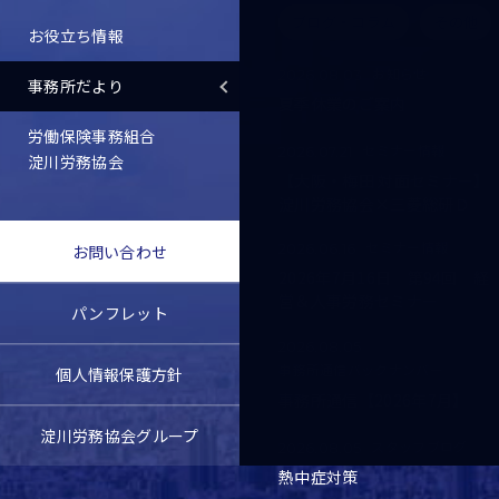
ブログ・コラム
その他
お役立ち情報
お知らせ
2026.08.03
事務所だより
夏季休業のご案内
労働保険事務組合
セミナー情報
2026.07.21
淀川労務協会
【大阪・梅田 対面セミナー】
淀川労務協会×三菱総研Ｄ
セミナー情報
2026.06.16
お問い合わせ
2026年7月16日 第94回 経
営＆人事労務セミナー
パンフレット
2026.08.05
事務所通信バックナンバー
個人情報保護方針
事務所通信【2026年7月】
淀川労務協会グループ
スタッフブログ
2026.08.05
熱中症対策