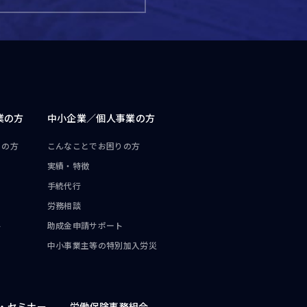
業の方
中小企業／
個人事業の方
りの方
こんなことで
お困りの方
実績・特徴
手続代行
労務相談
ト
助成金申請サポート
中小事業主等の
特別加入労災
・
セミナー
労働保険事務組合