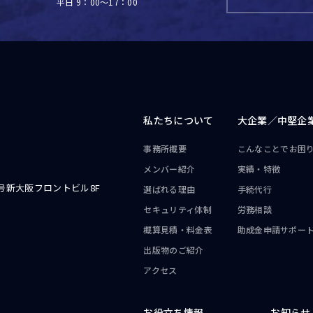
平日 9：00～17：00
私たちについて
大企業／
中堅企
事務所概要
こんなことで
お困
メンバー紹介
実績・特徴
号新大阪フロントビル8F
選ばれる理由
手続代行
セキュリティ体制
労務相談
概算見積・料金表
助成金申請サポー
出版物のご紹介
アクセス
お役立ち情報
お知らせ