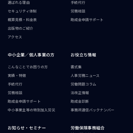
選ばれる理由
手続代行
セキュリティ体制
労務相談
概算見積・料金表
助成金申請サポート
出版物のご紹介
アクセス
中小企業／
個人事業の方
お役立ち情報
こんなことで
お困りの方
書式集
実績・特徴
人事労務ニュース
手続代行
労働問題コラム
労務相談
法改正情報
助成金申請サポート
助成金診断
中小事業主等の
特別加入労災
事務所通信
バックナンバー
お知らせ・
セミナー
労働保険事務組合