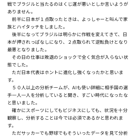
戦でブラジルと当たるのはくじ運が悪いとしか言いようが
ありません。
前半に日本が１点取ったときは、よっしゃーと叫んで家
族とハイタッチをしました。
後半になってブラジルは明らかに作戦を変えてきて、日
本が押されっぱなしになり、２点取られて逆転負けとなり
最悪となりました。
その日の仕事は敗退のショックで全く気合が入らない状
態でした。
ただ日本代表はホントに進化し強くなったかと思いま
す。
５０人以上の分析チームが、AIも使い詳細に相手国の選
手一人一人を分析していると聞き、すごい時代になったな
と思いました。
確かにスポーツにしてもビジネスにしても、状況を十分
観察し、分析することは今では必須であるかと思われま
す。
ただサッカーでも野球でもそういったデータを見て分析