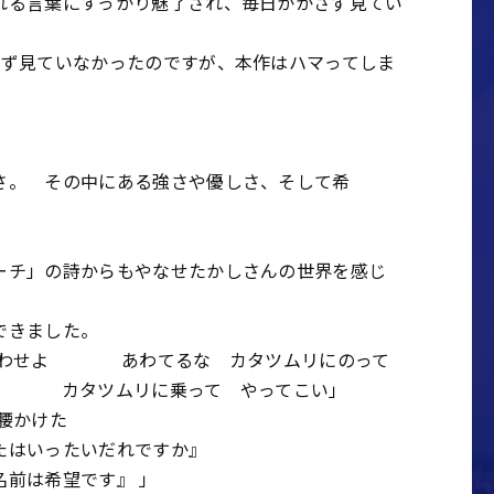
れる言葉にすっかり魅了され、毎日かかさず見てい
かず見ていなかったのですが、本作はハマってしま
さ。 その中にある強さや優しさ、そして希
ーチ」の詩からもやなせたかしさんの世界を感じ
できました。
しあわせよ あわてるな カタツムリにのって
よ カタツムリに乗って やってこい」
腰かけた
はいったいだれですか』
前は希望です』 」