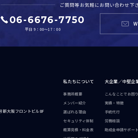
ご質問等お気軽に
お問い合わせ下
06-6676-7750
W
平日 9：00～17：00
私たちについて
大企業／
中堅企
事務所概要
こんなことで
お困
メンバー紹介
実績・特徴
号新大阪フロントビル8F
選ばれる理由
手続代行
セキュリティ体制
労務相談
概算見積・料金表
助成金申請サポー