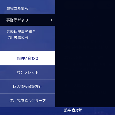
ブログ・コラム
その他
お役立ち情報
お知らせ
2026.08.03
事務所だより
夏季休業のご案内
労働保険事務組合
セミナー情報
2026.07.21
淀川労務協会
【大阪・梅田 対面セミナー】
淀川労務協会×三菱総研Ｄ
セミナー情報
2026.06.16
お問い合わせ
2026年7月16日 第94回 経
営＆人事労務セミナー
パンフレット
2026.08.05
事務所通信バックナンバー
個人情報保護方針
事務所通信【2026年7月】
淀川労務協会グループ
スタッフブログ
2026.08.05
熱中症対策