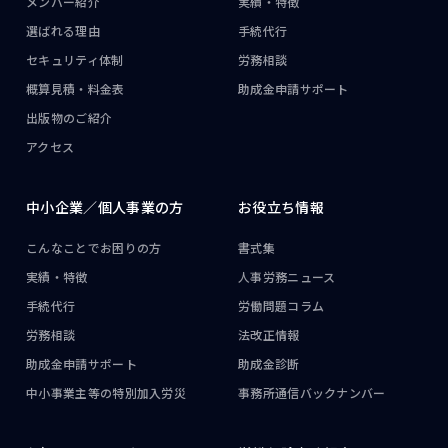
メンバー紹介
実績・特徴
選ばれる理由
手続代行
セキュリティ体制
労務相談
概算見積・料金表
助成金申請サポート
出版物のご紹介
アクセス
中小企業／
個人事業の方
お役立ち情報
こんなことで
お困りの方
書式集
実績・特徴
人事労務ニュース
手続代行
労働問題コラム
労務相談
法改正情報
助成金申請サポート
助成金診断
中小事業主等の
特別加入労災
事務所通信
バックナンバー