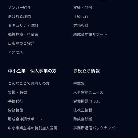
メンバー紹介
実績・特徴
選ばれる理由
手続代行
セキュリティ体制
労務相談
概算見積・料金表
助成金申請サポート
出版物のご紹介
アクセス
中小企業／
個人事業の方
お役立ち情報
こんなことで
お困りの方
書式集
実績・特徴
人事労務ニュース
手続代行
労働問題コラム
労務相談
法改正情報
助成金申請サポート
助成金診断
中小事業主等の
特別加入労災
事務所通信
バックナンバー