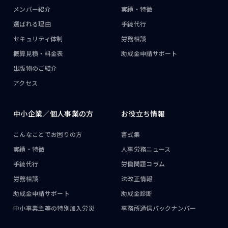
メンバー紹介
実績・特徴
選ばれる理由
手続代行
セキュリティ体制
労務相談
概算見積・料金表
助成金申請サポート
出版物のご紹介
アクセス
中小企業／
個人事業の方
お役立ち情報
こんなことで
お困りの方
書式集
実績・特徴
人事労務ニュース
手続代行
労働問題コラム
労務相談
法改正情報
助成金申請サポート
助成金診断
中小事業主等の
特別加入労災
事務所通信
バックナンバー