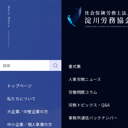
Main Manu
書式集
人事労務ニュース
トップページ
労働問題コラム
私たちについて
Topics
労務トピックス・Q&A
大企業／中堅企業の方
事務所通信バックナンバー
すべて
人事労務ニュース
中小企業／個人事業の方