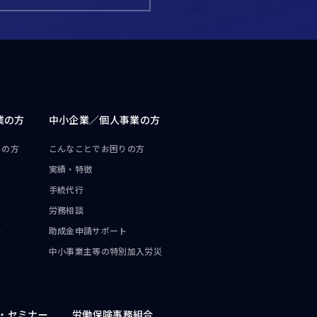
業の方
中小企業／
個人事業の方
りの方
こんなことで
お困りの方
実績・特徴
手続代行
労務相談
ト
助成金申請サポート
中小事業主等の
特別加入労災
・
セミナー
労働保険事務組合