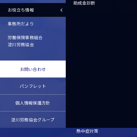
助成金診断
ブログ・コラム
その他
お役立ち情報
お知らせ
2026.08.03
事務所だより
夏季休業のご案内
労働保険事務組合
セミナー情報
2026.07.21
淀川労務協会
【大阪・梅田 対面セミナー】
淀川労務協会×三菱総研Ｄ
セミナー情報
2026.06.16
お問い合わせ
2026年7月16日 第94回 経
営＆人事労務セミナー
パンフレット
2026.08.05
事務所通信バックナンバー
個人情報保護方針
事務所通信【2026年7月】
淀川労務協会グループ
スタッフブログ
2026.08.05
熱中症対策