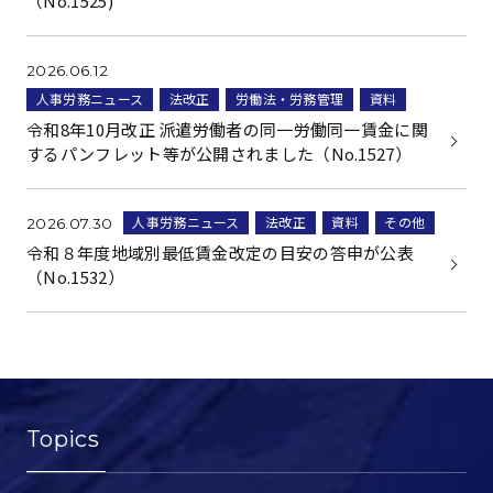
（No.1525)
2026.06.12
人事労務ニュース
法改正
労働法・労務管理
資料
令和8年10月改正 派遣労働者の同一労働同一賃金に関
するパンフレット等が公開されました（No.1527）
人事労務ニュース
法改正
資料
その他
2026.07.30
令和８年度地域別最低賃金改定の目安の答申が公表
（No.1532）
Topics