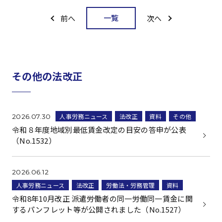
一覧
前へ
次へ
その他の法改正
人事労務ニュース
法改正
資料
その他
2026.07.30
令和８年度地域別最低賃金改定の目安の答申が公表
（No.1532）
2026.06.12
人事労務ニュース
法改正
労働法・労務管理
資料
令和8年10月改正 派遣労働者の同一労働同一賃金に関
するパンフレット等が公開されました（No.1527）