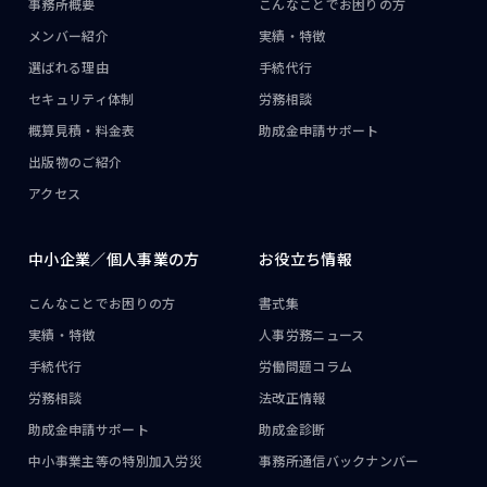
事務所概要
こんなことで
お困りの方
メンバー紹介
実績・特徴
選ばれる理由
手続代行
セキュリティ体制
労務相談
概算見積・料金表
助成金申請サポート
出版物のご紹介
アクセス
中小企業／
個人事業の方
お役立ち情報
こんなことで
お困りの方
書式集
実績・特徴
人事労務ニュース
手続代行
労働問題コラム
労務相談
法改正情報
助成金申請サポート
助成金診断
中小事業主等の
特別加入労災
事務所通信
バックナンバー