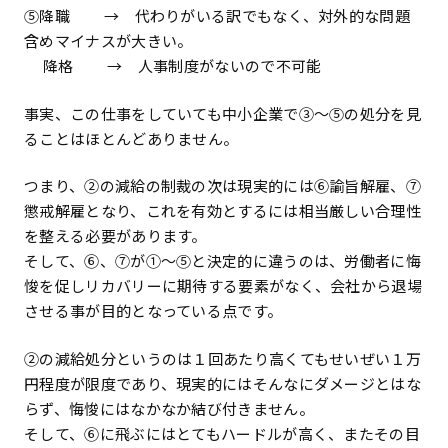
⑤降職 → 代わりがいる訳でもなく、対外的な問題
含めマイナスが大きい。
降格 → 人事制度がないので不可能
事実、この仕事をしていても中小企業で③～⑤の処分を見
ることはほとんどありません。
つまり、②の減給の制裁の次は現実的には⑥諭旨解雇、⑦
懲戒解雇となり、これを有効とするには相当厳しい合理性
を整える必要があります。
そして、⑥、⑦が①～⑤と決定的に違うのは、労働者に悔
悛を促しリカバリーに期待する要素がなく、会社から退場
させる事が目的となっている点です。
②の減給処分というのは１回あたり高くてもせいぜい１万
円程度が限度であり、現実的にはそんなにダメージとはな
らず、悔悛にはなかなか結び付きません。
そして、⑥に飛ぶにはとてもハードルが高く、またその目