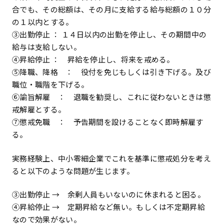
合でも、その総額は、その月に支給する給与総額の１０分
の１以内とする。
③出勤停止 ： １４日以内の出勤を停止し、その期間中の
給与は支給しない。
④昇給停止 ： 昇給を停止し、将来を戒める。
⑤降職、降格 ： 役付を免じもしくは引き下げる。及び
職位・職階を下げる。
⑥諭旨解雇 ： 退職を勧奨し、これに従わないときは懲
戒解雇とする。
⑦懲戒免職 ： 予告期間を設けることなく即時解雇す
る。
実務経験上、中小零細企業でこれを基準に懲戒処分を考え
ると以下のような問題が生じます。
③出勤停止 → 余剰人員もいないのに休まれると困る。
④昇給停止 → 定期昇給など無い。もしくは不定期昇給
なので効果がない。