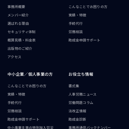
事務所概要
こんなことで
お困りの方
メンバー紹介
実績・特徴
選ばれる理由
手続代行
セキュリティ体制
労務相談
概算見積・料金表
助成金申請サポート
出版物のご紹介
アクセス
中小企業／
個人事業の方
お役立ち情報
こんなことで
お困りの方
書式集
実績・特徴
人事労務ニュース
手続代行
労働問題コラム
労務相談
法改正情報
助成金申請サポート
助成金診断
中小事業主等の
特別加入労災
事務所通信
バックナンバー