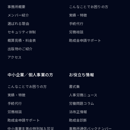
事務所概要
こんなことで
お困りの方
メンバー紹介
実績・特徴
選ばれる理由
手続代行
セキュリティ体制
労務相談
概算見積・料金表
助成金申請サポート
出版物のご紹介
アクセス
中小企業／
個人事業の方
お役立ち情報
こんなことで
お困りの方
書式集
実績・特徴
人事労務ニュース
手続代行
労働問題コラム
労務相談
法改正情報
助成金申請サポート
助成金診断
中小事業主等の
特別加入労災
事務所通信
バックナンバー