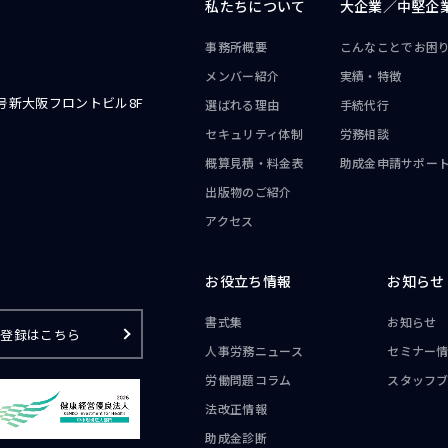
私たちについて
大企業／
中堅企
事務所概要
こんなことで
お困
メンバー紹介
実績・特徴
号新大阪フロントビル8F
選ばれる理由
手続代行
セキュリティ体制
労務相談
概算見積・料金表
助成金申請サポー
出版物のご紹介
アクセス
お役立ち情報
お知らせ
書式集
お知らせ
ご登録はこちら
人事労務ニュース
セミナー
労働問題コラム
スタッフ
法改正情報
助成金診断