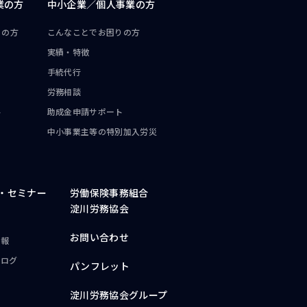
業の方
中小企業／
個人事業の方
りの方
こんなことで
お困りの方
実績・特徴
手続代行
労務相談
ト
助成金申請サポート
中小事業主等の
特別加入労災
・
セミナー
労働保険事務組合
淀川労務協会
お問い合わせ
情報
ブログ
パンフレット
淀川労務協会グループ