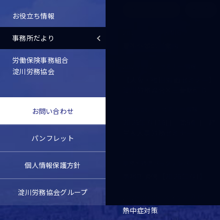
ブログ・コラム
その他
お役立ち情報
お知らせ
2026.08.03
事務所だより
夏季休業のご案内
労働保険事務組合
セミナー情報
2026.07.21
淀川労務協会
【大阪・梅田 対面セミナー】
淀川労務協会×三菱総研Ｄ
セミナー情報
2026.06.16
お問い合わせ
2026年7月16日 第94回 経
営＆人事労務セミナー
パンフレット
2026.08.05
事務所通信バックナンバー
個人情報保護方針
事務所通信【2026年7月】
淀川労務協会グループ
スタッフブログ
2026.08.05
熱中症対策