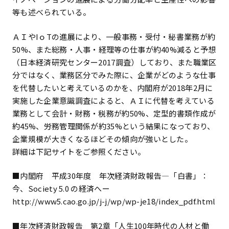
等も述べられている。
ＡＩやIｏTの進展により、一般事務・受付・秘書業務が約
50%、また総務・人事・経理等の仕事が約40%減ると予想
（日本経済研究センター2017調査）しており、また職業区
分ではなく、業務区分でみた際に、企業がどのような仕事
を代替したいと考えているのかを、内閣府が2018年2月に
実施した企業意識調査によると、ＡＩに代替を考えている
業務として会計・財務・税務が約50%、定型的書類作成が
約45%、労務管理関係が約35%という結果になっており、
企業規模が大きくなるほどその傾向が強いとした。
詳細は下記サイトをご参照ください。
■内閣府 平成30年度 年次経済財政報告―「白書」：
今、Society 5.0 の経済へー
http://www5.cao.go.jp/j-j/wp/wp-je18/index_pdf.html
■年次経済財政報告 第2章「人生100年時代の人材と働