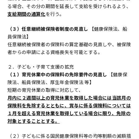
る場合、その分の期間を延長して支給を受けられるよう、
支給期間の通算化
を行う。
（３）任意継続被保険者制度の見直し
【健康保険法、船
員保険法】
任意継続被保険者の保険料の算定基礎の見直しや、被保険
者からの申請による資格喪失を可能とする。
２．子ども・子育て支援の拡充
（１）育児休業中の保険料の免除要件の見直し
【健康保
険法、船員保険法、厚生年金保険法 等】
短期の育児休業の取得に対応して、
月内に２週間以上の育児休業を取得した場合には当該月の
保険料を免除するとともに、賞与に係る保険料については
１月を超える育児休業を取得している場合に限り、免除の
対象とすることとする。
（２）子どもに係る国民健康保険料等の均等割額の減額措