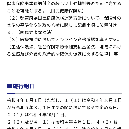
健康保険事業費納付金の著しい上昇抑制等のために充てる
ことを可能とする。【国民健康保険法】
（２）都道府県国民健康保険運営方針について、保険料の
水準の平準化や財政の均衡に関して記載事項に位置付け
る。【国民健康保険法】
（３）医療扶助においてオンライン資格確認を導入する。
【生活保護法、社会保険診療報酬支払基金法、地域におけ
る医療及び介護の総合的な確保の促進に関する法律】 等
■施行期日
令和４年１月１日（ただし、１（１）は令和４年10月１日
から令和５年３月１日までの間において政令で定める日、
２（１）は令和４年10月１日、
２（２）及び４（１）は令和４年４月１日、 ４（２）は
令和６年４月１日、４（３）は一部を除き公布の日から起