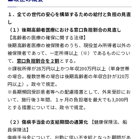
１．全ての世代の安心を構築するための給付と負担の見直
し
（１）後期高齢者医療における窓口負担割合の見直し
【高齢者の医療の確保に関する法律】
後期高齢者医療の被保険者のうち、現役並み所得者以外の
被保険者であって、一定所得以上（※）であるものについ
て、
窓口負担割合を２割
とする。
※課税所得が28万円以上かつ年収200万円以上（単身世帯
の場合。複数世帯の場合は後期高齢者の年収合計が320万
円以上）。政令で規定。
※長期頻回受診患者等への配慮措置として、外来受診にお
いて、施行後３年間、１ヶ月の負担増を最大でも3,000円
とする措置については、政令で規定。
（２）傷病手当金の支給期間の通算化
【健康保険法、船
員保険法】
傷病手当金について、出勤に伴い不支給となった期間があ