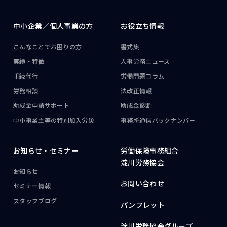
中小企業／
個人事業の方
お役立ち情報
こんなことで
お困りの方
書式集
実績・特徴
人事労務ニュース
手続代行
労働問題コラム
労務相談
法改正情報
助成金申請サポート
助成金診断
中小事業主等の
特別加入労災
事務所通信
バックナンバー
お知らせ・
セミナー
労働保険事務組合
淀川労務協会
お知らせ
お問い合わせ
セミナー情報
スタッフブログ
パンフレット
淀川労務協会グループ