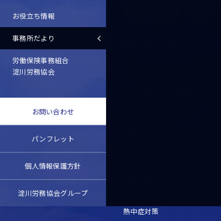
ブログ・コラム
その他
お役立ち情報
お知らせ
2026.08.03
事務所だより
夏季休業のご案内
労働保険事務組合
セミナー情報
2026.07.21
淀川労務協会
【大阪・梅田 対面セミナー】
淀川労務協会×三菱総研Ｄ
セミナー情報
2026.06.16
お問い合わせ
2026年7月16日 第94回 経
営＆人事労務セミナー
パンフレット
2026.08.05
事務所通信バックナンバー
個人情報保護方針
事務所通信【2026年7月】
淀川労務協会グループ
スタッフブログ
2026.08.05
熱中症対策