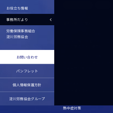
ブログ・コラム
その他
お役立ち情報
お知らせ
2026.08.03
事務所だより
夏季休業のご案内
労働保険事務組合
セミナー情報
2026.07.21
淀川労務協会
【大阪・梅田 対面セミナー】
淀川労務協会×三菱総研Ｄ
セミナー情報
2026.06.16
お問い合わせ
2026年7月16日 第94回 経
営＆人事労務セミナー
パンフレット
2026.08.05
事務所通信バックナンバー
個人情報保護方針
事務所通信【2026年7月】
淀川労務協会グループ
スタッフブログ
2026.08.05
熱中症対策