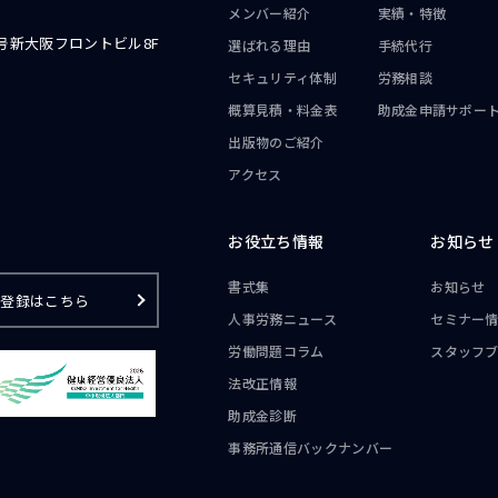
メンバー紹介
実績・特徴
号新大阪フロントビル8F
選ばれる理由
手続代行
セキュリティ体制
労務相談
概算見積・料金表
助成金申請サポー
出版物のご紹介
アクセス
お役立ち情報
お知らせ
書式集
お知らせ
ご登録はこちら
人事労務ニュース
セミナー
労働問題コラム
スタッフ
法改正情報
助成金診断
事務所通信
バックナンバー