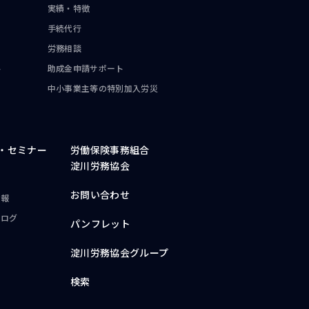
実績・特徴
手続代行
労務相談
ト
助成金申請サポート
中小事業主等の
特別加入労災
・
セミナー
労働保険事務組合
淀川労務協会
お問い合わせ
情報
ブログ
パンフレット
淀川労務協会グループ
検索