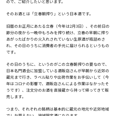
ので、ご紹介したいと思います。
そのお酒とは「立春朝搾り」という日本酒です。
旧暦のお正月にあたる立春（今年は2月3日）、その前日の
節分の夜から一晩中もろみを搾り続け、立春の早朝に搾り
あがったばかりの火入れされていない生原酒が瓶詰めさ
れ、その日のうちに消費者の手元に届けられるというもの
です。
その日のうちに、というのがこの立春朝搾りの要なので、
日本名門酒会に加盟している酒販店さんが早朝から近郊の
蔵元まで行き、ラベル貼りや出荷作業をお手伝いして（今
年はコロナの影響で、酒販店さんによる作業はなかったそ
うです）、注文分のお酒を直接蔵から持って帰ってきて販
売します。
つまり、それぞれの銘柄は基本的に蔵元の地元や近郊地域
でしか買えない、地域限定酒になります。