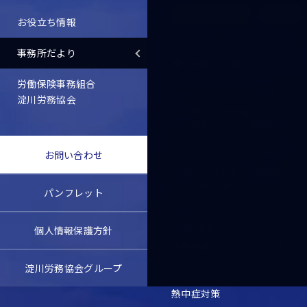
ブログ・コラム
その他
お役立ち情報
お知らせ
2026.08.03
事務所だより
夏季休業のご案内
労働保険事務組合
セミナー情報
2026.07.21
淀川労務協会
【大阪・梅田 対面セミナー】
淀川労務協会×三菱総研Ｄ
セミナー情報
2026.06.16
お問い合わせ
2026年7月16日 第94回 経
営＆人事労務セミナー
パンフレット
2026.08.05
事務所通信バックナンバー
個人情報保護方針
事務所通信【2026年7月】
淀川労務協会グループ
スタッフブログ
2026.08.05
熱中症対策