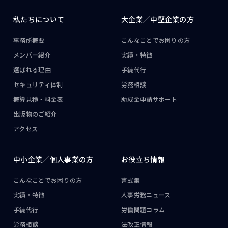
私たちについて
大企業／
中堅企業の方
事務所概要
こんなことで
お困りの方
メンバー紹介
実績・特徴
選ばれる理由
手続代行
セキュリティ体制
労務相談
概算見積・料金表
助成金申請サポート
出版物のご紹介
アクセス
中小企業／
個人事業の方
お役立ち情報
こんなことで
お困りの方
書式集
実績・特徴
人事労務ニュース
手続代行
労働問題コラム
労務相談
法改正情報