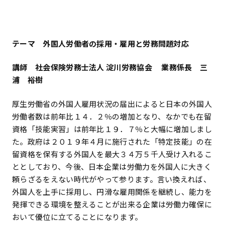
テーマ 外国人労働者の採用・雇用と労務問題対応
講師 社会保険労務士法人 淀川労務協会 業務係長 三
浦 裕樹
厚生労働省の外国人雇用状況の届出によると日本の外国人
労働者数は前年比１４．２％の増加となり、なかでも在留
資格「技能実習」は前年比１９．７％と大幅に増加しまし
た。政府は２０１９年４月に施行された「特定技能」の在
留資格を保有する外国人を最大３４万５千人受け入れるこ
ととしており、今後、日本企業は労働力を外国人に大きく
頼らざるをえない時代がやって参ります。言い換えれば、
外国人を上手に採用し、円滑な雇用関係を継続し、能力を
発揮できる環境を整えることが出来る企業は労働力確保に
おいて優位に立てることになります。