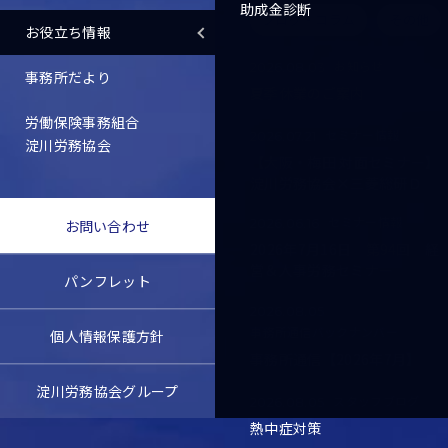
助成金診断
ブログ・コラム
その他
お役立ち情報
お知らせ
2026.08.03
事務所だより
夏季休業のご案内
労働保険事務組合
セミナー情報
2026.07.21
淀川労務協会
【大阪・梅田 対面セミナー】
淀川労務協会×三菱総研Ｄ
セミナー情報
2026.06.16
お問い合わせ
2026年7月16日 第94回 経
営＆人事労務セミナー
パンフレット
2026.08.05
事務所通信バックナンバー
個人情報保護方針
事務所通信【2026年7月】
淀川労務協会グループ
スタッフブログ
2026.08.05
熱中症対策