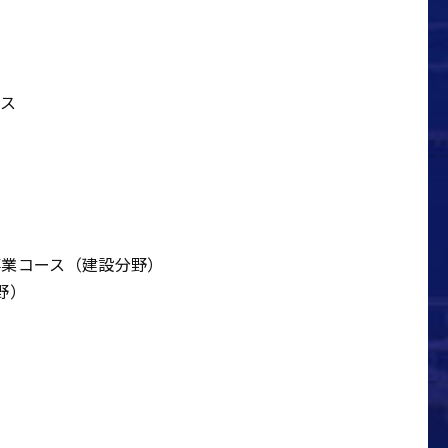
ース
事業コース（建設分野）
野）
ス