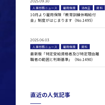
2025.09.30
人事労務ニュース
雇用保険
法改正
資料
10月より雇用保険「教育訓練休暇給付
金」制度がはじまります（No.1495）
2025.06.03
人事労務ニュース
雇用保険
資料
最新版「特定受給資格者及び特定理由離
職者の範囲と判断基準」（No.1490）
直近の人気記事