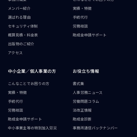
メンバー紹介
実績・特徴
選ばれる理由
手続代行
セキュリティ体制
労務相談
概算見積・料金表
助成金申請サポート
出版物のご紹介
アクセス
中小企業／
個人事業の方
お役立ち情報
こんなことで
お困りの方
書式集
実績・特徴
人事労務ニュース
手続代行
労働問題コラム
労務相談
法改正情報
助成金申請サポート
助成金診断
中小事業主等の
特別加入労災
事務所通信
バックナンバー