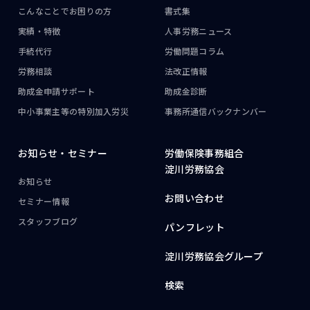
こんなことで
お困りの方
書式集
実績・特徴
人事労務ニュース
手続代行
労働問題コラム
労務相談
法改正情報
助成金申請サポート
助成金診断
中小事業主等の
特別加入労災
事務所通信
バックナンバー
お知らせ・
セミナー
労働保険事務組合
淀川労務協会
お知らせ
お問い合わせ
セミナー情報
スタッフブログ
パンフレット
淀川労務協会グループ
検索