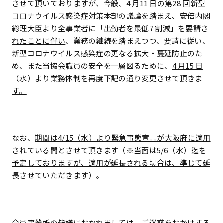
させて頂いておりますが、今般、4 月11 日の第28 回新型
コロナウイルス感染症対策本部の議論を踏まえ、安倍内閣
総理大臣より
全事業者に「出勤者を最低7 割減」を要請さ
れたことに伴い
、業務の継続を踏まえつつ、要請に従い、
新型コロナウイルス感染症の更なる拡大・蔓延防止のた
め、また当協会職員の安全を一層図るために、
4 月15 日
（水）より業務体制を再度下記の通り変更させて頂きま
す。
なお、
期間は4/15（水）より緊急事態宣言が大阪府に適用
されている間とさせて頂きます
（※当面は5/6（水）迄を
予定しておりますが、適用が延長される場合は、準じて延
長させていただきます）。
会員事業所の皆様におかれましては、ご迷惑をおかけする