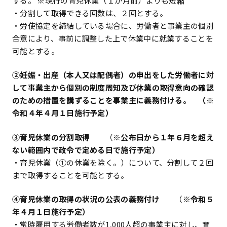
する。 ※現行の育児休業（１か月前）よりも短縮
・分割して取得できる回数は、２回とする。
・労使協定を締結している場合に、労働者と事業主の個別
合意により、事前に調整した上で休業中に就業することを
可能とする。
②妊娠・出産（本人又は配偶者）の申出をした労働者に対
して事業主から個別の制度周知及び休業の取得意向の確認
のための措置を講ずることを事業主に義務付ける。 （※
令和４年４月１日施行予定）
③育児休業の分割取得
（※
公布日から１年６月を超え
ない範囲内で政令で定める日で施行予定）
・育児休業（①の休業を除く。）について、分割して２回
まで取得することを可能とする。
④育児休業の取得の状況の公表の義務付け
（※
令和５
年４月１日施行予定）
・常時雇用する労働者数が1,000人超の事業主に対し、育