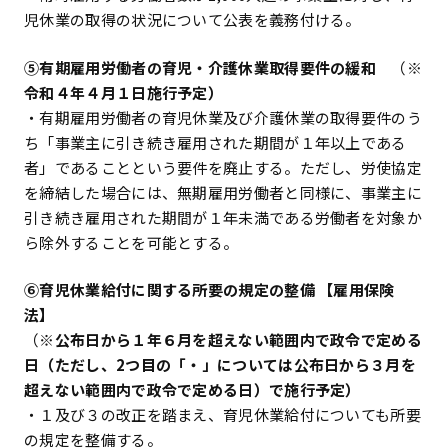
児休業の取得の状況について公表を義務付ける。
⑤有期雇用労働者の育児・介護休業取得要件の緩和
（※
令和４年４月１日施行予定）
・有期雇用労働者の育児休業及び介護休業の取得要件のう
ち「事業主に引き続き雇用された期間が１年以上である
者」であることという要件を廃止する。ただし、労使協定
を締結した場合には、無期雇用労働者と同様に、事業主に
引き続き雇用された期間が１年未満である労働者を対象か
ら除外することを可能とする。
⑥育児休業給付に関する所要の規定の整備 【雇用保険
法】
（※
公布日から１年６月を超えない範囲内で政令で定める
日（ただし、2つ目の「・」については公布日から３月を
超えない範囲内で政令で定める日）で施行予定）
・１及び３の改正を踏まえ、育児休業給付についても所要
の規定を整備する。