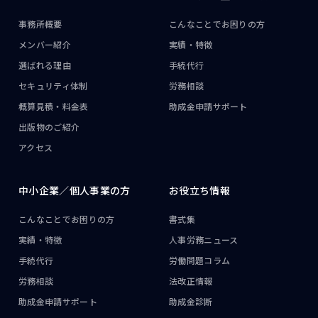
事務所概要
こんなことで
お困りの方
メンバー紹介
実績・特徴
選ばれる理由
手続代行
セキュリティ体制
労務相談
概算見積・料金表
助成金申請サポート
出版物のご紹介
アクセス
中小企業／
個人事業の方
お役立ち情報
こんなことで
お困りの方
書式集
実績・特徴
人事労務ニュース
手続代行
労働問題コラム
労務相談
法改正情報
助成金申請サポート
助成金診断