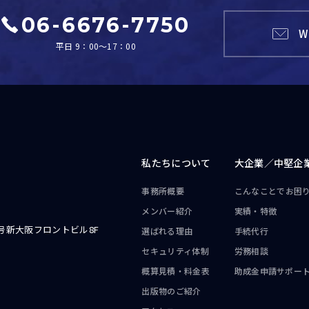
06-6676-7750
W
平日 9：00～17：00
私たちについて
大企業／
中堅企
事務所概要
こんなことで
お困
メンバー紹介
実績・特徴
号新大阪フロントビル8F
選ばれる理由
手続代行
セキュリティ体制
労務相談
概算見積・料金表
助成金申請サポー
出版物のご紹介