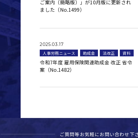
ご案内（簡略版）」が10月版に更新され
ました（No.1499）
2025.03.17
人事労務ニュース
助成金
法改正
資料
令和7年度 雇用保険関連助成金 改正 省令
案（No.1482）
ご質問等お気軽に
お問い合わせ下