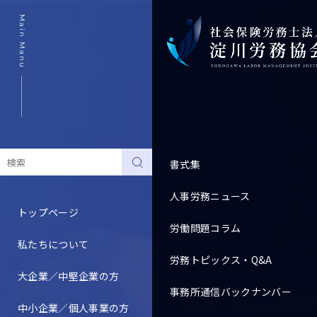
Main Manu
書式集
人事労務ニュース
トップページ
労働問題コラム
私たちについて
Topics
労務トピックス・Q&A
大企業／中堅企業の方
事務所通信バックナンバー
すべて
人事労務ニュース
中小企業／個人事業の方