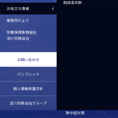
助成金診断
ブログ・コラム
その他
お役立ち情報
お知らせ
2026.08.03
事務所だより
夏季休業のご案内
労働保険事務組合
セミナー情報
2026.07.21
淀川労務協会
【大阪・梅田 対面セミナー】
淀川労務協会×三菱総研Ｄ
セミナー情報
2026.06.16
お問い合わせ
2026年7月16日 第94回 経
営＆人事労務セミナー
パンフレット
2026.08.05
事務所通信バックナンバー
個人情報保護方針
事務所通信【2026年7月】
淀川労務協会グループ
スタッフブログ
2026.08.05
熱中症対策