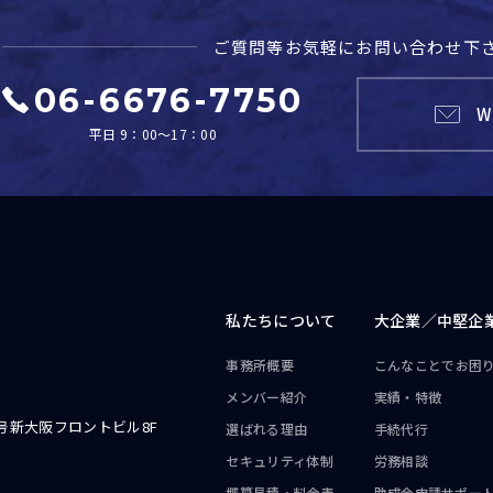
ご質問等お気軽に
お問い合わせ下
06-6676-7750
W
平日 9：00～17：00
私たちについて
大企業／
中堅企
事務所概要
こんなことで
お困
メンバー紹介
実績・特徴
号新大阪フロントビル8F
選ばれる理由
手続代行
セキュリティ体制
労務相談
概算見積・料金表
助成金申請サポー