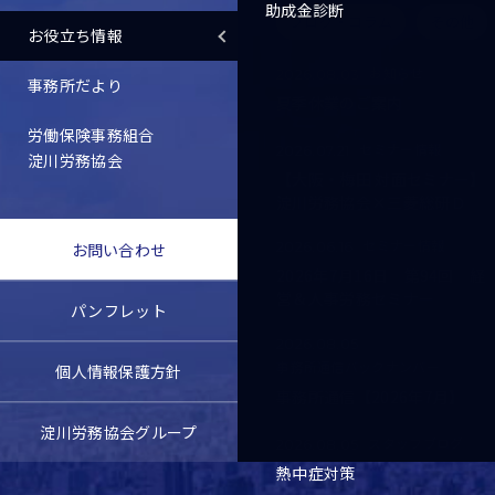
助成金診断
ブログ・コラム
その他
お役立ち情報
お知らせ
2026.08.03
事務所だより
夏季休業のご案内
労働保険事務組合
セミナー情報
2026.07.21
淀川労務協会
【大阪・梅田 対面セミナー】
淀川労務協会×三菱総研Ｄ
セミナー情報
2026.06.16
お問い合わせ
2026年7月16日 第94回 経
営＆人事労務セミナー
パンフレット
2026.08.05
事務所通信バックナンバー
個人情報保護方針
事務所通信【2026年7月】
淀川労務協会グループ
スタッフブログ
2026.08.05
熱中症対策