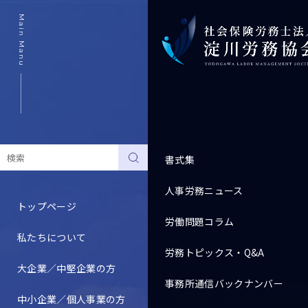
Main Manu
書式集
人事労務ニュース
トップページ
労働問題コラム
私たちについて
Topics
労務トピックス・Q&A
大企業／中堅企業の方
事務所通信バックナンバー
すべて
人事労務ニュース
中小企業／個人事業の方