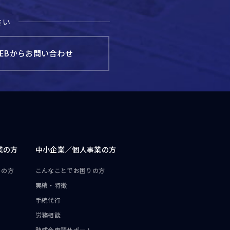
さい
EBからお問い合わせ
業の方
中小企業／
個人事業の方
りの方
こんなことで
お困りの方
実績・特徴
手続代行
労務相談
ト
助成金申請サポート