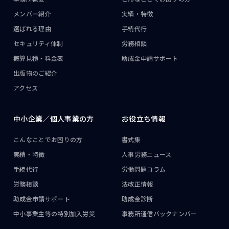
メンバー紹介
実績・特徴
選ばれる理由
手続代行
セキュリティ体制
労務相談
概算見積・料金表
助成金申請サポート
出版物のご紹介
アクセス
中小企業／
個人事業の方
お役立ち情報
こんなことで
お困りの方
書式集
実績・特徴
人事労務ニュース
手続代行
労働問題コラム
労務相談
法改正情報
助成金申請サポート
助成金診断
中小事業主等の
特別加入労災
事務所通信
バックナンバー