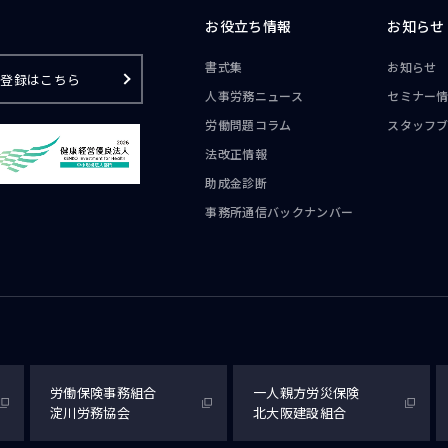
お役立ち情報
お知らせ
書式集
お知らせ
ご登録はこちら
人事労務ニュース
セミナー
労働問題コラム
スタッフ
法改正情報
助成金診断
事務所通信
バックナンバー
労働保険事務組合
一人親方労災保険
淀川労務協会
北大阪建設組合