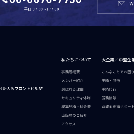
W
平日 9：00～17：00
私たちについて
大企業／
中堅企
事務所概要
こんなことで
お困
メンバー紹介
実績・特徴
号新大阪フロントビル8F
選ばれる理由
手続代行
セキュリティ体制
労務相談
概算見積・料金表
助成金申請サポー
出版物のご紹介
アクセス