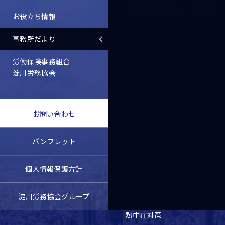
ブログ・コラム
その他
お役立ち情報
お知らせ
2026.08.03
事務所だより
夏季休業のご案内
労働保険事務組合
セミナー情報
2026.07.21
淀川労務協会
【大阪・梅田 対面セミナー】
淀川労務協会×三菱総研Ｄ
セミナー情報
2026.06.16
お問い合わせ
2026年7月16日 第94回 経
営＆人事労務セミナー
パンフレット
2026.08.05
事務所通信バックナンバー
個人情報保護方針
事務所通信【2026年7月】
淀川労務協会グループ
スタッフブログ
2026.08.05
熱中症対策