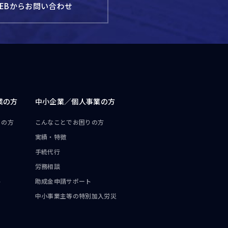
EBからお問い合わせ
業の方
中小企業／
個人事業の方
りの方
こんなことで
お困りの方
実績・特徴
手続代行
労務相談
ト
助成金申請サポート
中小事業主等の
特別加入労災