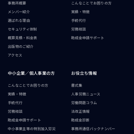
事務所概要
こんなことで
お困りの方
メンバー紹介
実績・特徴
選ばれる理由
手続代行
セキュリティ体制
労務相談
概算見積・料金表
助成金申請サポート
出版物のご紹介
アクセス
中小企業／
個人事業の方
お役立ち情報
こんなことで
お困りの方
書式集
実績・特徴
人事労務ニュース
手続代行
労働問題コラム
労務相談
法改正情報
助成金申請サポート
助成金診断
中小事業主等の
特別加入労災
事務所通信
バックナンバー