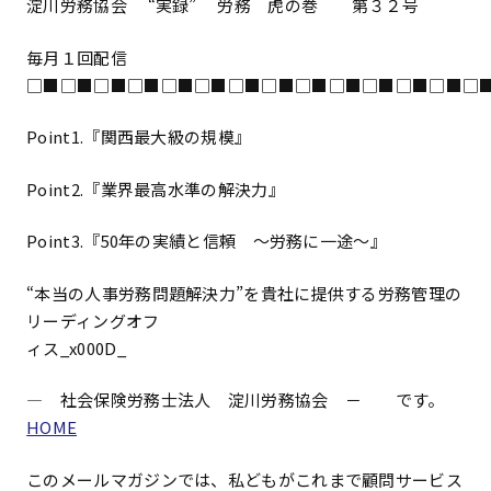
淀川労務協会 “実録” 労務 虎の巻 第３２号
毎月１回配信
□■□■□■□■□■□■□■□■□■□■□■□■□■□
Point1.『関西最大級の規模』
Point2.『業界最高水準の解決力』
Point3.『50年の実績と信頼 ～労務に一途～』
“本当の人事労務問題解決力”を貴社に提供する労務管理の
リーディングオフ
ィス_x000D_
― 社会保険労務士法人 淀川労務協会 － です。
HOME
このメールマガジンでは、私どもがこれまで顧問サービス