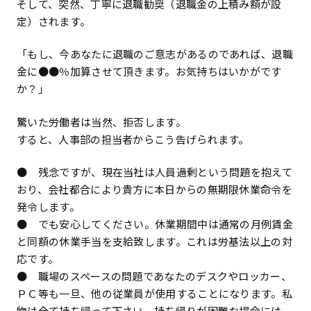
そして、突然、丁寧に退職勧奨（退職金の上積み額が設
定）されます。
「もし、今あなたに退職のご意志があるのであれば、退職
金に●●％加算させて頂きます。お気持ちはいかがです
か？」
驚いた労働者は当然、拒否します。
すると、人事部の担当者からこう告げられます。
● 残念ですが、現在当社は人員過剰という問題を抱えて
おり、会社都合により貴方に本日からの無期限休業命令を
発令します。
● でも安心してください。休業期間中は通常の月例賃金
と同額の休業手当を支給致します。これは労基法以上の対
応です。
● 職場のスペースの問題であなたのデスクやロッカー、
ＰＣ等も一旦、他の従業員が使用することになります。私
物は全て持ち帰って下さい。持ち帰りが困難な場合には、