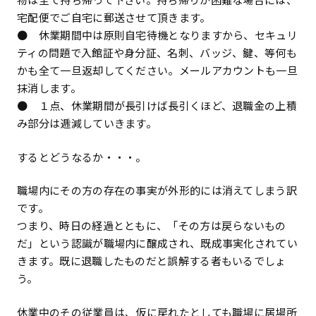
宅配便でご自宅に郵送させて頂きます。
● 休業期間中は原則自宅待機となりますから、セキュリ
ティの問題で入館証や身分証、名刺、バッジ、鍵、等何も
かも全て一旦返却してください。メールアカウントも一旦
抹消します。
● １点、休業期間が長引けば長引くほど、退職金の上積
み部分は逓減していきます。
するとどうなるか・・・。
職場内にその方の存在の事実が外形的には消えてしまう訳
です。
つまり、時日の経過とともに、「その方は戻らないもの
だ」という認識が職場内に醸成され、既成事実化されてい
きます。既に退職したものだと誤解する者もいるでしょ
う。
休業中のその従業員は、仮に戻れたとしても職場に居場所