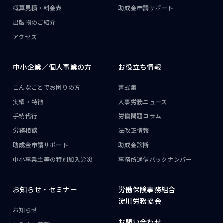
概算見積・料金表
助成金申請サポート
出版物のご紹介
アクセス
中小企業／
個人事業の方
お役立ち情報
こんなことで
お困りの方
書式集
実績・特徴
人事労務ニュース
手続代行
労働問題コラム
労務相談
法改正情報
助成金申請サポート
助成金診断
中小事業主等の
特別加入労災
事務所通信
バックナンバー
お知らせ・
セミナー
労働保険事務組合
淀川労務協会
お知らせ
お問い合わせ