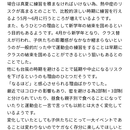
場合は真夏に練習を積まなければいけない為、熱中症のリ
スクが高まるとのことで、比較的涼しい時期に練習を行え
るよう5月～6月に行うところが増えているようです。
また、もうひとつの理由として新学年の結束を固めるとい
う目的もあるようです。4月から新学年となり、クラス替
えが行われ、子供たちの距離感がなかなか縮まらないとい
うのが一般的だった中で運動会の練習をすることは早期に
クラスの結束を固めることができるという狙いもあるとの
ことでした。
他にも台風の時期を避けることで延期や中止になるリスク
を下げるというのも理由のひとつだそうです。
「なるほど」と感心させられる理由ばかりでした。
最近ではコロナの影響もあり、密を避ける為2部制・3部制
と分けられていたり、昼食も親子別で食べることになって
いたりと運動会と一言で言っても以前とは大きく変化して
いるようです。
変化していたとしても子供たちにとって一大イベントであ
ることは変わりないのでケガなく存分に楽しんでほしいと