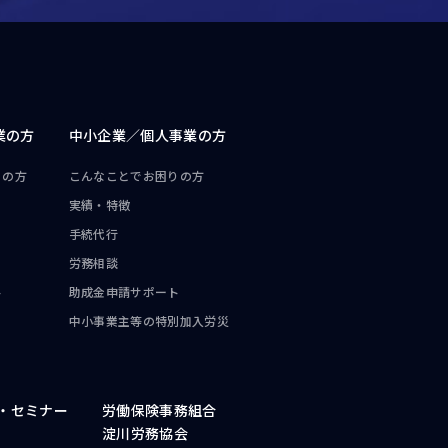
業の方
中小企業／
個人事業の方
りの方
こんなことで
お困りの方
実績・特徴
手続代行
労務相談
ト
助成金申請サポート
中小事業主等の
特別加入労災
・
セミナー
労働保険事務組合
淀川労務協会