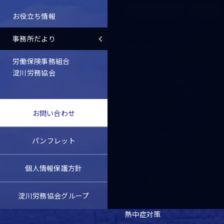
ブログ・コラム
その他
お役立ち情報
お知らせ
2026.08.03
事務所だより
夏季休業のご案内
労働保険事務組合
セミナー情報
2026.07.21
淀川労務協会
【大阪・梅田 対面セミナー】
淀川労務協会×三菱総研Ｄ
セミナー情報
2026.06.16
お問い合わせ
2026年7月16日 第94回 経
営＆人事労務セミナー
パンフレット
2026.08.05
事務所通信バックナンバー
個人情報保護方針
事務所通信【2026年7月】
淀川労務協会グループ
スタッフブログ
2026.08.05
熱中症対策