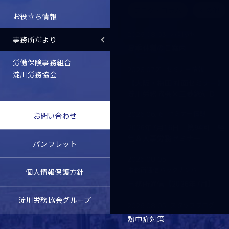
ブログ・コラム
その他
お役立ち情報
お知らせ
2026.08.03
事務所だより
夏季休業のご案内
労働保険事務組合
セミナー情報
2026.07.21
淀川労務協会
【大阪・梅田 対面セミナー】
淀川労務協会×三菱総研Ｄ
セミナー情報
2026.06.16
お問い合わせ
2026年7月16日 第94回 経
営＆人事労務セミナー
パンフレット
2026.08.05
事務所通信バックナンバー
個人情報保護方針
事務所通信【2026年7月】
淀川労務協会グループ
スタッフブログ
2026.08.05
熱中症対策