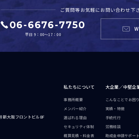
ご質問等お気軽に
お問い合わせ下
06-6676-7750
W
平日 9：00～17：00
私たちについて
大企業／
中堅企
事務所概要
こんなことで
お困
メンバー紹介
実績・特徴
号新大阪フロントビル8F
選ばれる理由
手続代行
セキュリティ体制
労務相談
概算見積・料金表
助成金申請サポー