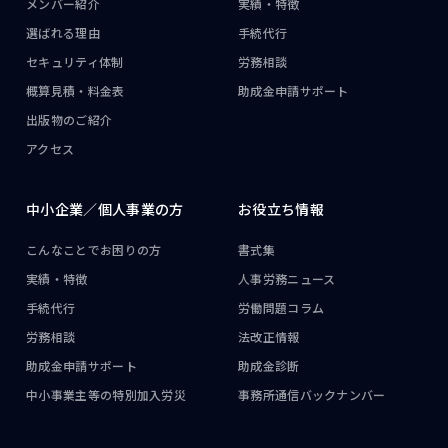
メンバー紹介
実績・特徴
選ばれる理由
手続代行
セキュリティ体制
労務相談
概算見積・料金表
助成金申請サポート
出版物のご紹介
アクセス
中小企業／
個人事業の方
お役立ち情報
こんなことで
お困りの方
書式集
実績・特徴
人事労務ニュース
手続代行
労働問題コラム
労務相談
法改正情報
助成金申請サポート
助成金診断
中小事業主等の
特別加入労災
事務所通信
バックナンバー