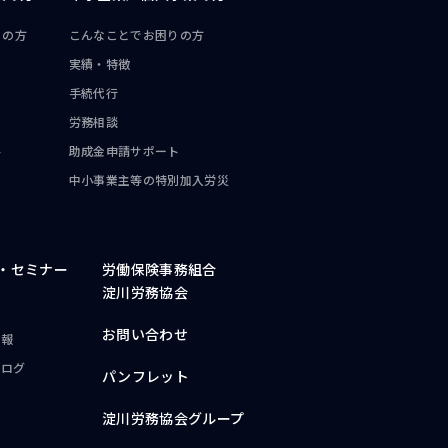
りの方
こんなことで
お困りの方
実績・特徴
手続代行
労務相談
ト
助成金申請サポート
中小事業主等の
特別加入労災
・
セミナー
労働保険事務組合
淀川労務協会
お問い合わせ
情報
ブログ
パンフレット
淀川労務協会グループ