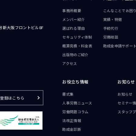
事務所概要
こんなことで
お困
メンバー紹介
実績・特徴
号新大阪フロントビル8F
選ばれる理由
手続代行
セキュリティ体制
労務相談
概算見積・料金表
助成金申請サポー
出版物のご紹介
アクセス
お役立ち情報
お知らせ
書式集
お知らせ
ご登録はこちら
人事労務ニュース
セミナー
労働問題コラム
スタッフ
法改正情報
助成金診断