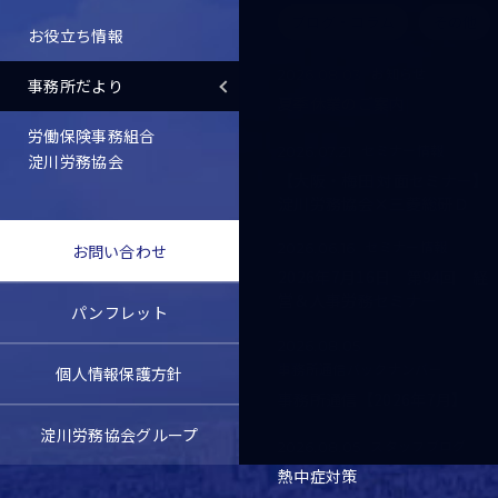
ブログ・コラム
その他
お役立ち情報
お知らせ
2026.08.03
事務所だより
夏季休業のご案内
労働保険事務組合
セミナー情報
2026.07.21
淀川労務協会
【大阪・梅田 対面セミナー】
淀川労務協会×三菱総研Ｄ
セミナー情報
2026.06.16
お問い合わせ
2026年7月16日 第94回 経
営＆人事労務セミナー
パンフレット
2026.08.05
事務所通信バックナンバー
個人情報保護方針
事務所通信【2026年7月】
淀川労務協会グループ
スタッフブログ
2026.08.05
熱中症対策