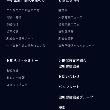
中小企業／
個人事業の方
お役立ち情報
こんなことで
お困りの方
書式集
実績・特徴
人事労務ニュース
手続代行
労働問題コラム
労務相談
法改正情報
助成金申請サポート
助成金診断
中小事業主等の
特別加入労災
事務所通信
バックナンバー
お知らせ・
セミナー
労働保険事務組合
淀川労務協会
お知らせ
お問い合わせ
セミナー情報
スタッフブログ
パンフレット
淀川労務協会グループ
検索