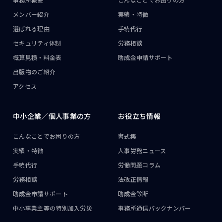
メンバー紹介
実績・特徴
選ばれる理由
手続代行
セキュリティ体制
労務相談
概算見積・料金表
助成金申請サポート
出版物のご紹介
アクセス
中小企業／
個人事業の方
お役立ち情報
こんなことで
お困りの方
書式集
実績・特徴
人事労務ニュース
手続代行
労働問題コラム
労務相談
法改正情報
助成金申請サポート
助成金診断
中小事業主等の
特別加入労災
事務所通信
バックナンバー